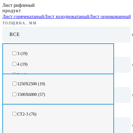
Лист рифленый
продукт
Лист горячекатаный
Лист холоднокатаный
Лист оцинкованный
ТОЛЩИНА, ММ
ВСЕ
РАЗМЕР, ММ
3 (
19
)
ВСЕ
4 (
19
)
5 (
19
)
МАРКА
1250Х2500 (
19
)
6 (
19
)
ВСЕ
1500Х6000 (
57
)
8 (
19
)
РЕГИОН
СТ2-3 (
76
)
ВСЕ