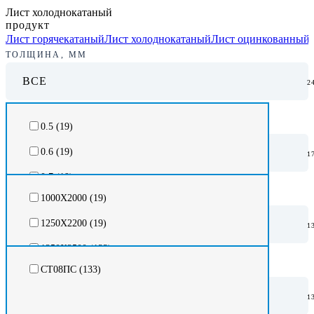
Лист холоднокатаный
продукт
Лист горячекатаный
Лист холоднокатаный
Лист оцинкованный
ТОЛЩИНА, ММ
ВСЕ
2
РАЗМЕР, ММ
0.5 (
19
)
ВСЕ
0.6 (
19
)
1
0.7 (
19
)
МАРКА
1000Х2000 (
19
)
0.8 (
19
)
ВСЕ
1250X2200 (
19
)
1
0.9 (
19
)
1250Х2500 (
133
)
1.0 (
19
)
РЕГИОН
СТ08ПС (
133
)
1.2 (
19
)
ВСЕ
1
1.4 (
19
)