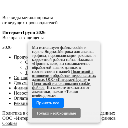
Все виды металлопроката
от ведущих производителей
ИнтерметГрупп 2026
Все права защищены
2026
Мы используем файлы cookie и
сервис Яндекс.Метрика для анализа
трафика, персонализации рекламы и
Продукция
корректной работы сайта. Нажимая
Сортовой прокат
«Принять все», вы соглашаетесь с
Листовой прокат
обработкой ваших данных в
соответствии с нашей
Политикой в
Трубы
отношении обработки персональных
Справочники и ГОСТы
данных ООО «ИнтерметГрупп»
и
Документы
Политикой использования cookie-
Филиалы
файлов
. Вы можете отказаться от
аналитики, нажав «Только
Новости
необходимые».
Оплата, возврат, обмен
Принять все
Реквизиты
Политика в отношении обработки персональных данных
Только необходимые
ООО «ИнтерметГрупп»
Политика использования файлов
Cookies