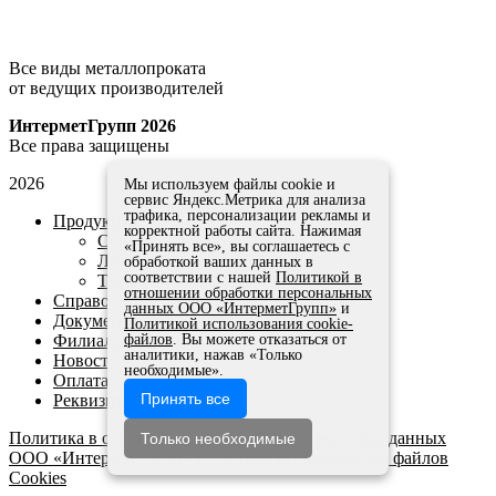
Все виды металлопроката
от ведущих производителей
ИнтерметГрупп 2026
Все права защищены
2026
Мы используем файлы cookie и
сервис Яндекс.Метрика для анализа
трафика, персонализации рекламы и
Продукция
корректной работы сайта. Нажимая
Сортовой прокат
«Принять все», вы соглашаетесь с
Листовой прокат
обработкой ваших данных в
соответствии с нашей
Политикой в
Трубы
отношении обработки персональных
Справочники и ГОСТы
данных ООО «ИнтерметГрупп»
и
Документы
Политикой использования cookie-
Филиалы
файлов
. Вы можете отказаться от
аналитики, нажав «Только
Новости
необходимые».
Оплата, возврат, обмен
Принять все
Реквизиты
Политика в отношении обработки персональных данных
Только необходимые
ООО «ИнтерметГрупп»
Политика использования файлов
Cookies