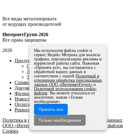
Все виды металлопроката
от ведущих производителей
ИнтерметГрупп 2026
Все права защищены
2026
Мы используем файлы cookie и
сервис Яндекс.Метрика для анализа
трафика, персонализации рекламы и
Продукция
корректной работы сайта. Нажимая
Сортовой прокат
«Принять все», вы соглашаетесь с
Листовой прокат
обработкой ваших данных в
соответствии с нашей
Политикой в
Трубы
отношении обработки персональных
Справочники и ГОСТы
данных ООО «ИнтерметГрупп»
и
Документы
Политикой использования cookie-
Филиалы
файлов
. Вы можете отказаться от
аналитики, нажав «Только
Новости
необходимые».
Оплата, возврат, обмен
Принять все
Реквизиты
Политика в отношении обработки персональных данных
Только необходимые
ООО «ИнтерметГрупп»
Политика использования файлов
Cookies