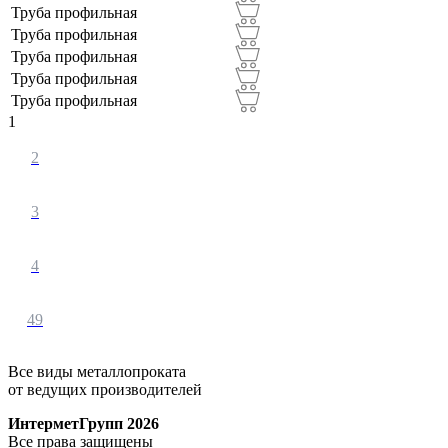
140Х140Х5.0 (
14
)
Труба профильная
УФА (
47
)
Труба профильная
140Х140Х6.0 (
13
)
Труба профильная
ЧЕБОКСАРЫ (
68
)
150Х100Х5.0 (
12
)
Труба профильная
ЧЕЛЯБИНСК (
2
)
Труба профильная
15Х15Х1.5 (
15
)
1
ЯРОСЛАВЛЬ (
72
)
160Х120Х4.0 (
12
)
2
160Х120Х5.0 (
12
)
3
160Х160Х4.0 (
1
)
160Х160Х5.0 (
1
)
4
20Х20Х1.5 (
15
)
49
20Х20Х2.0 (
15
)
25Х25Х1.5 (
15
)
Все виды металлопроката
от ведущих производителей
25Х25Х2.0 (
15
)
ИнтерметГрупп 2026
30Х20Х1.5 (
15
)
Все права защищены