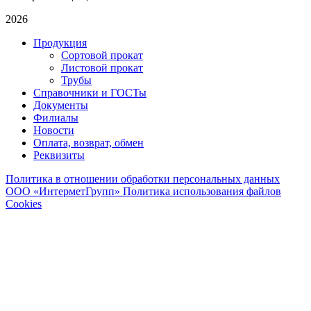
30Х20Х2.0 (
15
)
2026
Продукция
30Х30Х1.5 (
15
)
Сортовой прокат
30Х30Х2.0 (
Листовой прокат
15
)
Трубы
Справочники и ГОСТы
40Х20Х1.5 (
15
)
Документы
Филиалы
40Х20Х2.0 (
15
)
Новости
Оплата, возврат, обмен
40Х20Х3.0 (
15
)
Реквизиты
40Х25Х1.5 (
15
)
Политика в отношении обработки персональных данных
ООО «ИнтерметГрупп»
Политика использования файлов
40Х25Х2.0 (
15
)
Cookies
40Х40Х1.5 (
16
)
40Х40Х2.0 (
15
)
40Х40Х3.0 (
15
)
40Х40Х4.0 (
15
)