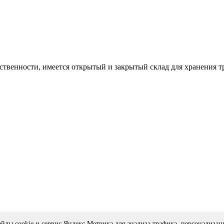
ственности, имеется открытый и закрытый склад для хранения 
йлы cookie и сервис Яндекс.Метрика для анализа трафика, персонализац