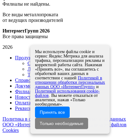
Филиалы не найдены.
Все виды металлопроката
от ведущих производителей
ИнтерметГрупп 2026
Все права защищены
2026
Мы используем файлы cookie и
сервис Яндекс.Метрика для анализа
Продукция
трафика, персонализации рекламы и
Сортовой прокат
корректной работы сайта. Нажимая
Листовой прокат
«Принять все», вы соглашаетесь с
обработкой ваших данных в
Трубы
соответствии с нашей
Политикой в
Справочники и ГОСТы
отношении обработки персональных
Документы
данных ООО «ИнтерметГрупп»
и
Филиалы
Политикой использования cookie-
файлов
. Вы можете отказаться от
Новости
аналитики, нажав «Только
Оплата, возврат, обмен
необходимые».
Реквизиты
Принять все
Политика в отношении обработки персональных данных
Только необходимые
ООО «ИнтерметГрупп»
Политика использования файлов
Cookies