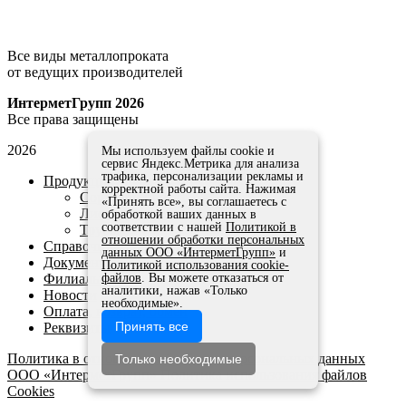
Все виды металлопроката
от ведущих производителей
ИнтерметГрупп 2026
Все права защищены
2026
Мы используем файлы cookie и
сервис Яндекс.Метрика для анализа
трафика, персонализации рекламы и
Продукция
корректной работы сайта. Нажимая
Сортовой прокат
«Принять все», вы соглашаетесь с
Листовой прокат
обработкой ваших данных в
соответствии с нашей
Политикой в
Трубы
отношении обработки персональных
Справочники и ГОСТы
данных ООО «ИнтерметГрупп»
и
Документы
Политикой использования cookie-
Филиалы
файлов
. Вы можете отказаться от
аналитики, нажав «Только
Новости
необходимые».
Оплата, возврат, обмен
Принять все
Реквизиты
Политика в отношении обработки персональных данных
Только необходимые
ООО «ИнтерметГрупп»
Политика использования файлов
Cookies