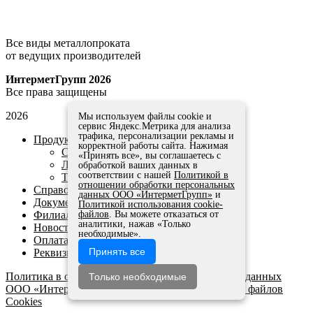
Все виды металлопроката
от ведущих производителей
ИнтерметГрупп 2026
Все права защищены
2026
Мы используем файлы cookie и
сервис Яндекс.Метрика для анализа
трафика, персонализации рекламы и
Продукция
корректной работы сайта. Нажимая
Сортовой прокат
«Принять все», вы соглашаетесь с
Листовой прокат
обработкой ваших данных в
соответствии с нашей
Политикой в
Трубы
отношении обработки персональных
Справочники и ГОСТы
данных ООО «ИнтерметГрупп»
и
Документы
Политикой использования cookie-
Филиалы
файлов
. Вы можете отказаться от
аналитики, нажав «Только
Новости
необходимые».
Оплата, возврат, обмен
Принять все
Реквизиты
Политика в отношении обработки персональных данных
Только необходимые
ООО «ИнтерметГрупп»
Политика использования файлов
Cookies